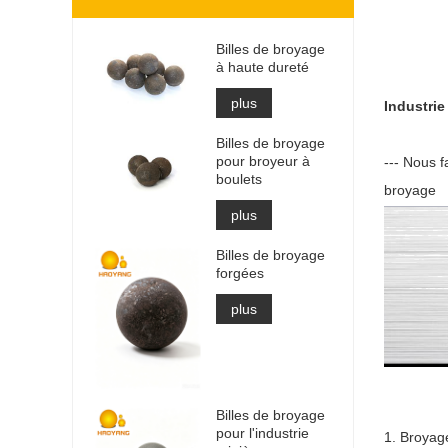
Billes de broyage
à haute dureté
plus
Industrie
Billes de broyage
pour broyeur à
--- Nous f
boulets
broyage
plus
Billes de broyage
forgées
plus
Billes de broyage
pour l'industrie
1. Broyage