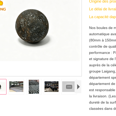
Origine des pro
Le délai de livr
La capacité da
Nos boules de m
automatique av
(80mm à 150mm) 
contrôle de qual
performance : Pa
et signature de 
auprès de la cél
groupe Laigang
département spéc
département de 
est responsable 
la livraison. (Le
dureté de la sur
classées dans d