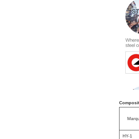
Composit
Marq
HY-1