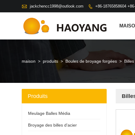

jackchencc1998@outlook.com
+86-18765858604 +86

MAIS
maison
>
produits
>
Boules de broyage forgées
>
Bille
Produits
Bille
Meulage Balles Média
Broyage des billes d'acier