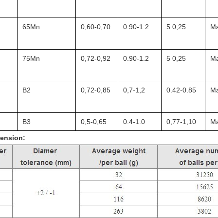
65Mn
0,60-0,70
0.90-1.2
5 0,25
Ma
75Mn
0,72-0,92
0.90-1.2
5 0,25
Ma
B2
0,72-0,85
0,7-1,2
0.42-0.85
Ma
B3
0,5-0,65
0.4-1.0
0,77-1,10
Ma
mension: