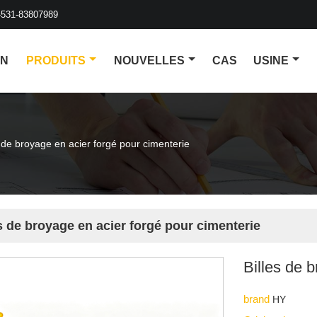
-531-83807989
ON
PRODUITS
NOUVELLES
CAS
USINE
s de broyage en acier forgé pour cimenterie
s de broyage en acier forgé pour cimenterie
Billes de 
brand
HY