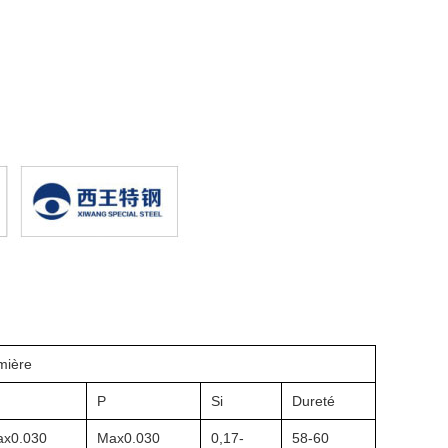
mière
P
Si
Dureté
x0.030
Max0.030
0,17-
58-60