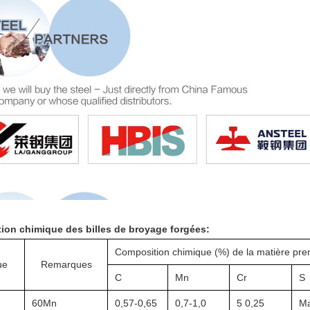
ion chimique des billes de broyage forgées:
Composition chimique (%) de la matière pre
ue
Remarques
C
Mn
Cr
S
60Mn
0,57-0,65
0,7-1,0
5 0,25
Ma