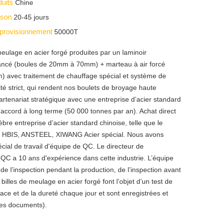
duits
Chine
aison
20-45 jours
pprovisionnement
50000T
eulage en acier forgé produites par un laminoir
ancé (boules de 20mm à 70mm) + marteau à air forcé
avec traitement de chauffage spécial et système de
ité strict, qui rendent nos boulets de broyage haute
rtenariat stratégique avec une entreprise d’acier standard
l’accord à long terme (50 000 tonnes par an). Achat direct
èbre entreprise d’acier standard chinoise, telle que le
, HBIS, ANSTEEL, XIWANG Acier spécial. Nous avons
ial de travail d'équipe de QC. Le directeur de
QC a 10 ans d'expérience dans cette industrie. L’équipe
de l’inspection pendant la production, de l’inspection avant
s billes de meulage en acier forgé font l’objet d’un test de
face et de la dureté chaque jour et sont enregistrées et
es documents).