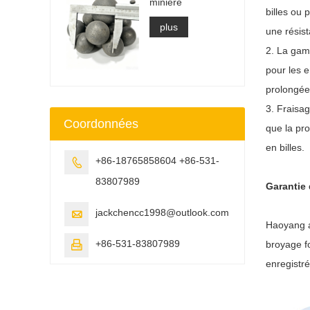
minière
billes ou 
plus
une résist
2. La gam
pour les 
prolongée
3. Fraisag
Coordonnées
que la pro
en billes.
+86-18765858604 +86-531-

83807989
Garantie 
jackchencc1998@outlook.com

Haoyang a 
+86-531-83807989
broyage fo

enregistré