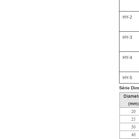
HY-2
HY-3
HY-4
HY-5
Série Di