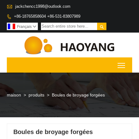

jackchencc1998@outlook.com
+86-18765858604 +86-531-83807989


Français

Toggl
maison
>
produits
>
Boules de broyage forgées
Boules de broyage forgées