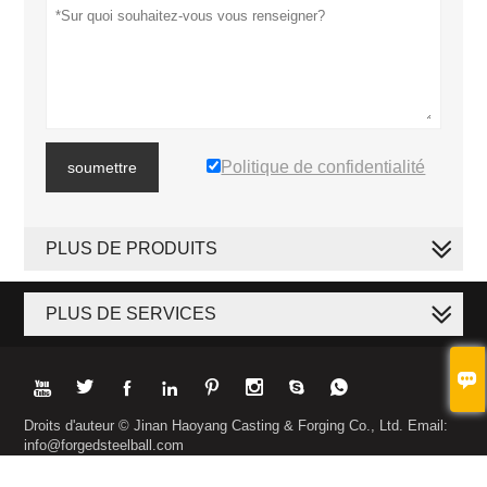
Politique de confidentialité
soumettre
PLUS DE PRODUITS
PLUS DE SERVICES









Droits d'auteur © Jinan Haoyang Casting & Forging Co., Ltd. Email:
info@forgedsteelball.com