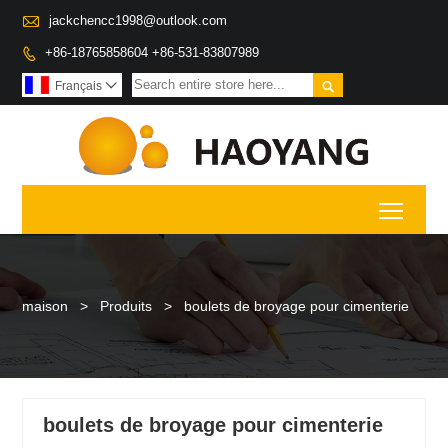

jackchencc1998@outlook.com
+86-18765858604 +86-531-83807989


Français

Toggl
maison
>
Produits
>
boulets de broyage pour cimenterie
boulets de broyage pour cimenterie