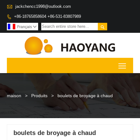

jackchencc1998@outlook.com
+86-18765858604 +86-531-83807989


Français

Toggl
maison
>
Produits
>
boulets de broyage à chaud
boulets de broyage à chaud