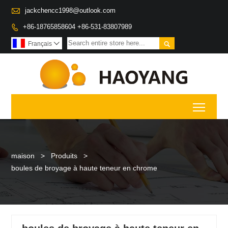

jackchencc1998@outlook.com
+86-18765858604 +86-531-83807989


Français

Toggl
maison
>
Produits
>
boules de broyage à haute teneur en chrome